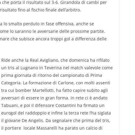
 che porta il risultato sul 3-6. Girandola di cambi per
isultato fino al fischio finale dell’arbitro.
va lo smalto perduto in fase offensiva, anche se
ome lo saranno le avversarie delle prossime partite.
mare che subisce ancora troppi gol a differenza delle
Ride anche la Real Avigliano, che domenica ha rifilato
un tris al Lugnano in Teverina nel match valevole come
prima giornata di ritorno del campionato di Prima
Categoria. La formazione di Carlone, con molti assenti
tra cui bomber Martellotti, ha fatto capire subito agli
avversari di essere in gran forma. In rete ci è andato
Tabuani, e poi il difensore Costantini ha firmato un
eurogol del raddoppio e infine la terza rete l’ha siglata
il giovane De Angelis. Da segnalare che prima del tris,
il portiere locale Massarelli ha parato un calcio di