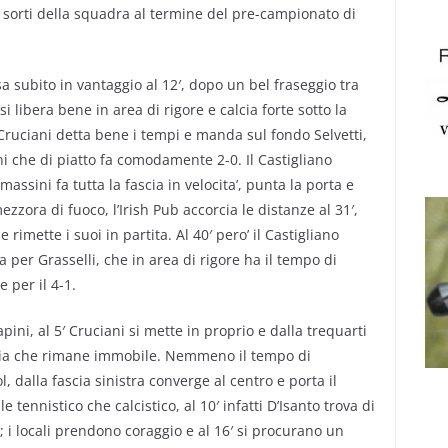
 sorti della squadra al termine del pre-campionato di
sa subito in vantaggio al 12′, dopo un bel fraseggio tra
 si libera bene in area di rigore e calcia forte sotto la
 Cruciani detta bene i tempi e manda sul fondo Selvetti,
i che di piatto fa comodamente 2-0. Il Castigliano
massini fa tutta la fascia in velocita’, punta la porta e
ora di fuoco, l’Irish Pub accorcia le distanze al 31′,
rimette i suoi in partita. Al 40′ pero’ il Castigliano
sa per Grasselli, che in area di rigore ha il tempo di
 per il 4-1.
ini, al 5′ Cruciani si mette in proprio e dalla trequarti
hia che rimane immobile. Nemmeno il tempo di
l, dalla fascia sinistra converge al centro e porta il
e tennistico che calcistico, al 10′ infatti D’Isanto trova di
 i locali prendono coraggio e al 16′ si procurano un