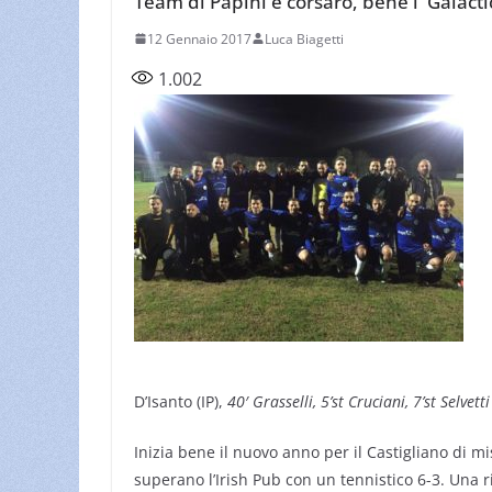
Team di Papini è corsaro, bene i 'Galacti
12 Gennaio 2017
Luca Biagetti
1.002
D’Isanto (IP),
40′ Grasselli, 5’st Cruciani, 7’st Selvetti
Inizia bene il nuovo anno per il Castigliano di mi
superano l’Irish Pub con un tennistico 6-3. Una 