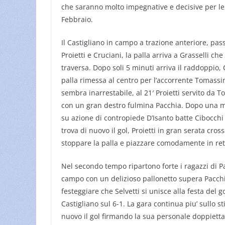
che saranno molto impegnative e decisive per le
Febbraio.
Il Castigliano in campo a trazione anteriore, pas
Proietti e Cruciani, la palla arriva a Grasselli che
traversa. Dopo soli 5 minuti arriva il raddoppio,
palla rimessa al centro per l’accorrente Tomassin
sembra inarrestabile, al 21′ Proietti servito da To
con un gran destro fulmina Pacchia. Dopo una mezz
su azione di contropiede D’Isanto batte Cibocchi e 
trova di nuovo il gol, Proietti in gran serata cros
stoppare la palla e piazzare comodamente in rete
Nel secondo tempo ripartono forte i ragazzi di Pap
campo con un delizioso pallonetto supera Pacc
festeggiare che Selvetti si unisce alla festa del go
Castigliano sul 6-1. La gara continua piu’ sullo stil
nuovo il gol firmando la sua personale doppietta;