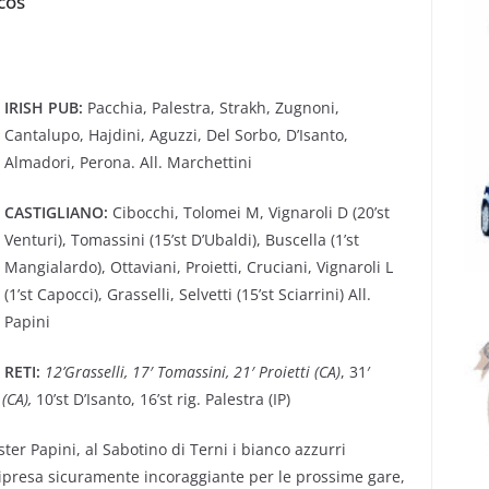
cos'
IRISH PUB:
Pacchia, Palestra, Strakh, Zugnoni,
Cantalupo, Hajdini, Aguzzi, Del Sorbo, D’Isanto,
Almadori, Perona. All. Marchettini
CASTIGLIANO:
Cibocchi, Tolomei M, Vignaroli D (20’st
Venturi), Tomassini (15’st D’Ubaldi), Buscella (1’st
Mangialardo), Ottaviani, Proietti, Cruciani, Vignaroli L
(1’st Capocci), Grasselli, Selvetti (15’st Sciarrini) All.
Papini
RETI:
12’Grasselli, 17′ Tomassini, 21′ Proietti (CA)
, 31′
 (CA),
10’st D’Isanto, 16’st rig. Palestra (IP)
ster Papini, al Sabotino di Terni i bianco azzurri
ripresa sicuramente incoraggiante per le prossime gare,