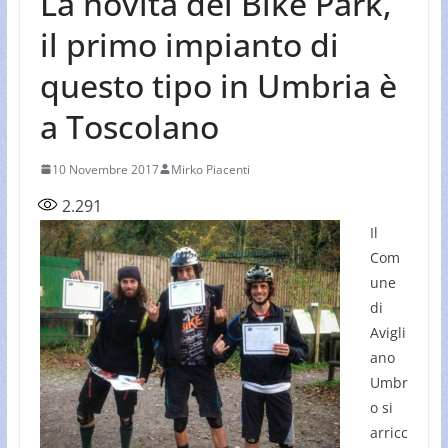
La novità del Bike Park,
il primo impianto di
questo tipo in Umbria è
a Toscolano
10 Novembre 2017
Mirko Piacenti
2.291
Il
Com
une
di
Avigli
ano
Umbr
o si
arricc