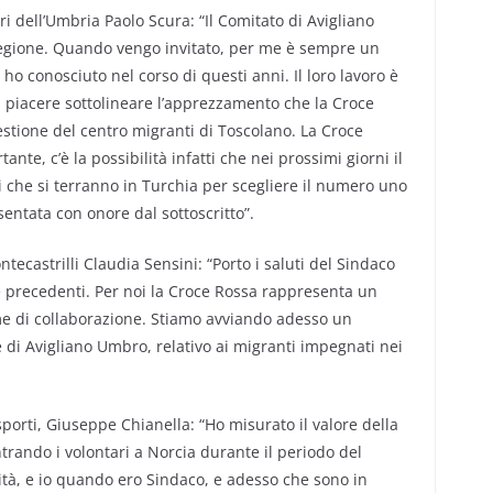
ri dell’Umbria Paolo Scura: “Il Comitato di Avigliano
regione. Quando vengo invitato, per me è sempre un
 ho conosciuto nel corso di questi anni. Il loro lavoro è
fa piacere sottolineare l’apprezzamento che la Croce
estione del centro migranti di Toscolano. La Croce
nte, c’è la possibilità infatti che nei prossimi giorni il
ni che si terranno in Turchia per scegliere il numero uno
sentata con onore dal sottoscritto”.
ecastrilli Claudia Sensini: “Porto i saluti del Sindaco
e precedenti. Per noi la Croce Rossa rappresenta un
me di collaborazione. Stiamo avviando adesso un
e di Avigliano Umbro, relativo ai migranti impegnati nei
sporti, Giuseppe Chianella: “Ho misurato il valore della
trando i volontari a Norcia durante il periodo del
nità, e io quando ero Sindaco, e adesso che sono in