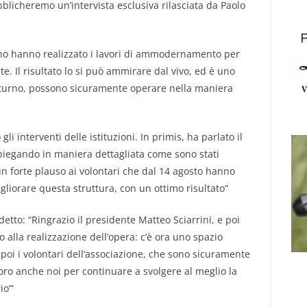
ubblicheremo un’intervista esclusiva rilasciata da Paolo
iano hanno realizzato i lavori di ammodernamento per
te. Il risultato lo si può ammirare dal vivo, ed è uno
i turno, possono sicuramente operare nella maniera
i interventi delle istituzioni. In primis, ha parlato il
spiegando in maniera dettagliata come sono stati
 un forte plauso ai volontari che dal 14 agosto hanno
igliorare questa struttura, con un ottimo risultato”
etto: “Ringrazio il presidente Matteo Sciarrini, e poi
o alla realizzazione dell’opera: c’è ora uno spazio
e poi i volontari dell’associazione, che sono sicuramente
ro anche noi per continuare a svolgere al meglio la
io’”