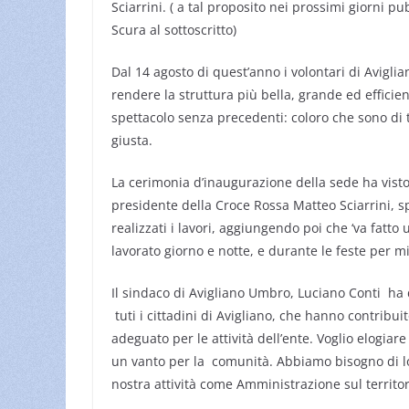
Sciarrini. ( a tal proposito nei prossimi giorni p
Scura al sottoscritto)
Dal 14 agosto di quest’anno i volontari di Avigl
rendere la struttura più bella, grande ed efficien
spettacolo senza precedenti: coloro che sono d
giusta.
La cerimonia d’inaugurazione della sede ha visto gl
presidente della Croce Rossa Matteo Sciarrini, 
realizzati i lavori, aggiungendo poi che ‘va fatto
lavorato giorno e notte, e durante le feste per m
Il sindaco di Avigliano Umbro, Luciano Conti ha d
tuti i cittadini di Avigliano, che hanno contribuit
adeguato per le attività dell’ente. Voglio elogiar
un vanto per la comunità. Abbiamo bisogno di lo
nostra attività come Amministrazione sul territor