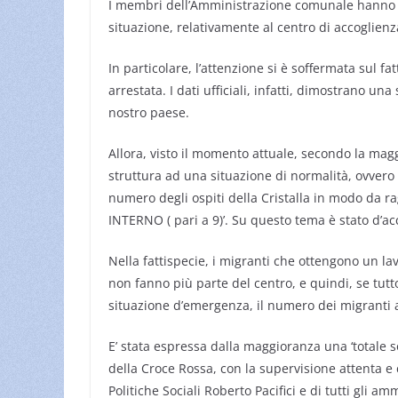
I membri dell’Amministrazione comunale hanno ch
situazione, relativamente al centro di accoglienza
In particolare, l’attenzione si è soffermata sul f
arrestata. I dati ufficiali, infatti, dimostrano un
nostro paese.
Allora, visto il momento attuale, secondo la maggi
struttura ad una situazione di normalità, ovvero
numero degli ospiti della Cristalla in modo da ra
INTERNO ( pari a 9)’. Su questo tema è stato d’ac
Nella fattispecie, i migranti che ottengono un lav
non fanno più parte del centro, e quindi, se tut
situazione d’emergenza, il numero dei migranti a 
E’ stata espressa dalla maggioranza una ‘totale s
della Croce Rossa, con la supervisione attenta e 
Politiche Sociali Roberto Pacifici e di tutti gli am