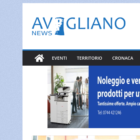
Salta
al
contenuto
EVENTI
TERRITORIO
CRONACA