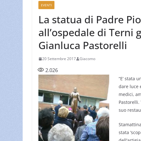
EVENTI
La statua di Padre Pi
all’ospedale di Terni g
Gianluca Pastorelli
20 Settembre 2017
Giacomo
2.026
“E’ stata 
dare luce 
medici, am
Pastorelli.
suo restau
Stamattina
stata ‘scop
dell’artigi