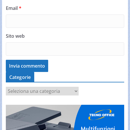
Email
*
Sito web
Categorie
C
a
t
e
g
o