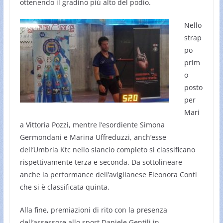
ottenendo il gradino più alto del podio.
Nello
strap
po
prim
o
posto
per
Mari
a Vittoria Pozzi, mentre l’esordiente Simona
Germondani e Marina Uffreduzzi, anch’esse
dell’Umbria Ktc nello slancio completo si classificano
rispettivamente terza e seconda. Da sottolineare
anche la performance dell’aviglianese Eleonora Conti
che si è classificata quinta.
Alla fine, premiazioni di rito con la presenza
dell’assessore allo sport Daniele Gentili in