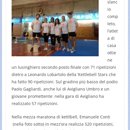
slanc
io
comp
leto,
l’atlet
a di
casa
ottie
ne
un lusinghiero secondo posto finale con 71 ripetizioni
dietro a Leonardo Lobartolo della ‘Kettlebell Stars che
ha fatto 90 ripetizioni. Sul gradino più basso del podio
Paolo Gagliardi, anche lui di Avigliano Umbro e un
giovane promettente: nella gara di Avigliano ha
realizzato 57 ripetizioni.
Nella mezza maratona di kettlbell, Emanuele Conti
(nella foto sotto) in mezz’ora realizza 520 ripetizioni,