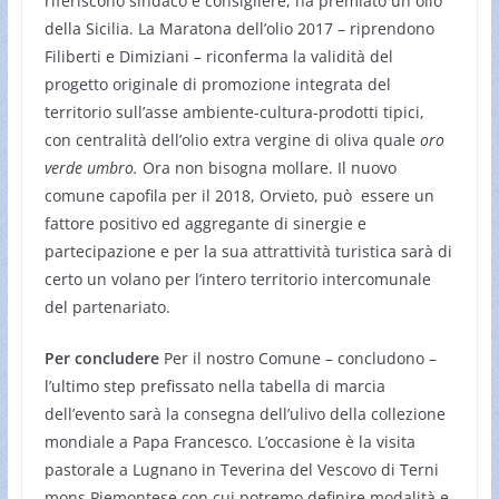
riferiscono sindaco e consigliere, ha premiato un olio
della Sicilia. La Maratona dell’olio 2017 – riprendono
Filiberti e Dimiziani – riconferma la validità del
progetto originale di promozione integrata del
territorio sull’asse ambiente-cultura-prodotti tipici,
con centralità dell’olio extra vergine di oliva quale
oro
verde umbro.
Ora non bisogna mollare. Il nuovo
comune capofila per il 2018, Orvieto, può essere un
fattore positivo ed aggregante di sinergie e
partecipazione e per la sua attrattività turistica sarà di
certo un volano per l’intero territorio intercomunale
del partenariato.
Per concludere
Per il nostro Comune – concludono –
l’ultimo step prefissato nella tabella di marcia
dell’evento sarà la consegna dell’ulivo della collezione
mondiale a Papa Francesco. L’occasione è la visita
pastorale a Lugnano in Teverina del Vescovo di Terni
mons.Piemontese con cui potremo definire modalità e