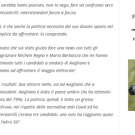
arebbe tanto piaciuto, non lo nego, fare un confronto vero
ecastrilli, intervistandoli faccia a faccia.
, è che anche la politica necessita del suo dovuto spazio nel
mplice da affrontare: lo comprendo.
nsato che sia stato giusto fare una news con tutti gli
ingraziare Michele Regno e Maria Barbaccia che mi hanno
mente tutti i candidati a sindaco di Avigliano e
ano ad affrontare il ‘viaggio elettorale’.
sultati: due vittorie nette, sia ad Avigliano che a
ivocabile. Avigliano è stato il paese umbro che ha ottenuto
più del 79%). La politica, quindi, è stato un grosso
ritrovo, nel rispetto delle normative anti-Covid ed ha
ecastrilli c’erano tre candidati, uno solo ha raggiunto quasi
 l’altro 50″.