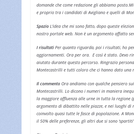
domande che come redazione gli abbiamo posto.Mi s
e proprio tra i candidati di Avigliano e quelli di Mont
Spazio
L’idea che mi sono fatto, dopo queste elezioni
nostro portale web. Non è un argomento affatto se
I risultati
Per quanto riguarda, poi i risultati, ho pe
aggiornamenti. Ora per ora. E così è stato. Devo r
aiutato durante questo percorso. Ringrazio personal
Montecastrilli e tutti coloro che ci hanno dato una m
Il commento
Ora andiamo con qualche pensiero sui ri
Montecastrilli. Lo dicono i numeri in maniera inequ
la maggiore affluenza alle urne in tutta la regione (
argomento di dibattito nelle piazze, e nei luoghi di 
coinvolto quasi tutte le fasce di popolazione. A Mont
il 50% delle preferenze, gli altri due si sono ‘spartiti’