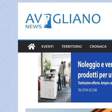
Salta
al
contenuto
EVENTI
TERRITORIO
CRONACA