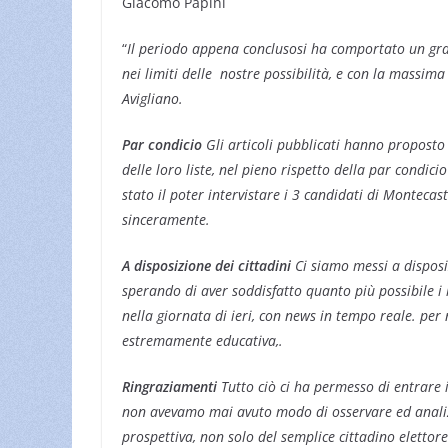
Giacomo Papini
“
Il periodo appena conclusosi ha comportato un gr
nei limiti delle nostre possibilità, e con la massima 
Avigliano.
Par condicio
Gli articoli pubblicati hanno proposto
delle loro liste, nel pieno rispetto della par condici
stato il poter intervistare i 3 candidati di Montecast
sinceramente.
A disposizione dei cittadini
Ci siamo messi a disposiz
sperando di aver soddisfatto quanto più possibile i 
nella giornata di ieri, con news in tempo reale. per
estremamente educativa,.
Ringraziamenti
Tutto ciò ci ha permesso di entrare 
non avevamo mai avuto modo di osservare ed anali
prospettiva, non solo del semplice cittadino eletto