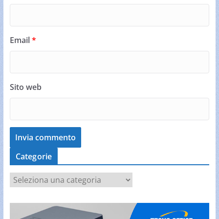
Email
*
Sito web
Categorie
C
a
t
e