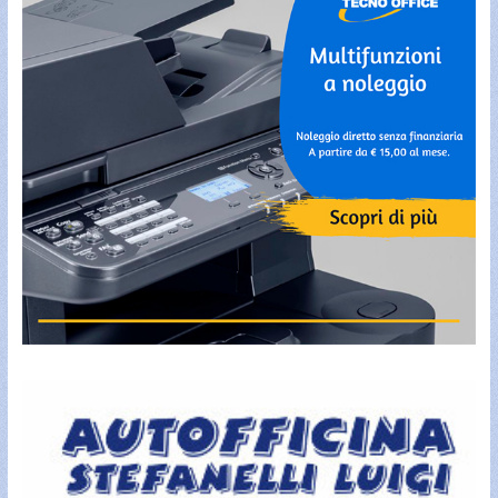
g
o
r
i
e