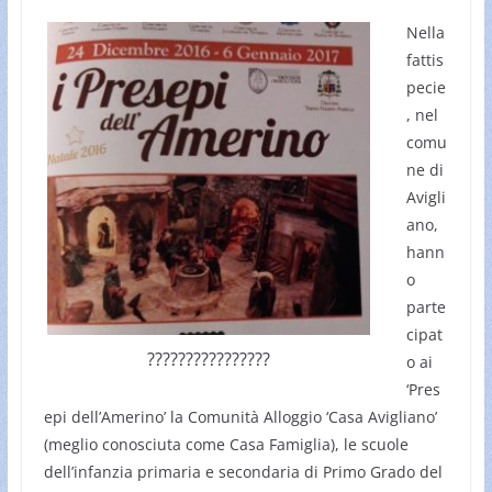
Nella
fattis
pecie
, nel
comu
ne di
Avigli
ano,
hann
o
parte
cipat
????????????????
o ai
‘Pres
epi dell’Amerino’ la Comunità Alloggio ‘Casa Avigliano’
(meglio conosciuta come Casa Famiglia), le scuole
dell’infanzia primaria e secondaria di Primo Grado del