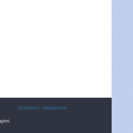
Sostienici
-
Redazione
apini