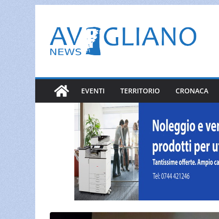
Salta
al
contenuto
EVENTI
TERRITORIO
CRONACA