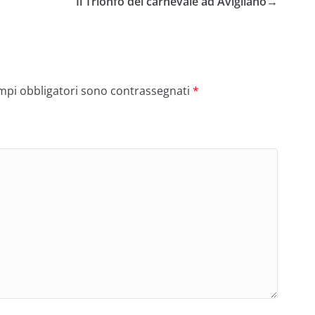
Il Trionfo del carnevale ad Avigliano
→
ampi obbligatori sono contrassegnati
*