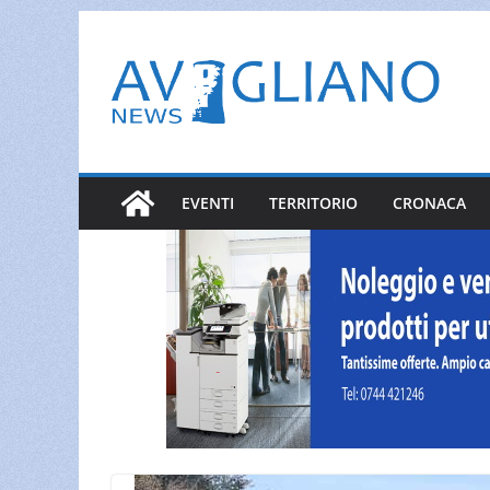
Salta
al
contenuto
EVENTI
TERRITORIO
CRONACA