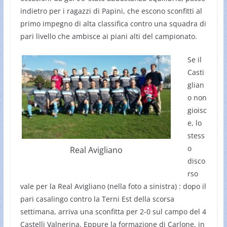
indietro per i ragazzi di Papini, che escono sconfitti al
primo impegno di alta classifica contro una squadra di
pari livello che ambisce ai piani alti del campionato.
Se il
Casti
glian
o non
gioisc
e, lo
stess
o
Real Avigliano
disco
rso
vale per la Real Avigliano (nella foto a sinistra) : dopo il
pari casalingo contro la Terni Est della scorsa
settimana, arriva una sconfitta per 2-0 sul campo del 4
Castelli Valnerina. Eppure la formazione di Carlone, in