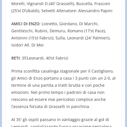
Morelli, Vignaroli D (40′ Grasselli), Buscella, Frasconi
(25’st D’Ubaldi), Selvetti Allenatore: Alessandro Papini
AMICI DI ENZO:
Lionetto, Giordano, Di Marchi,
Gentileschi, Rubini, Demuru, Romano (17’st Pace),
Antonini (15’st Fabrizi), Sulla, Leonardi (24′ Palmieri),
Isidori All. Di Mei
RETI:
35’Leonardi, 40’st Fabrizi
Prima sconfitta casalinga stagionale per il Castigliano,
gli Amici di Enzo portano a casa i 3 punti con un 2-0, al
termine di una partita a tratti brutta e con poche
emozioni. Nel primo tempo i padroni di casa non
riescono ad essere mai pericolosi complice anche
l’assenza forzata di Grasselli in panchina.
Al 35′ gli ospiti passano in vantaggio grazie al gol di
Leonardi, capitalizzando l’unica occasione pericolosa