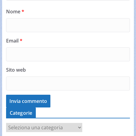
Nome
*
Email
*
Sito web
Categorie
C
a