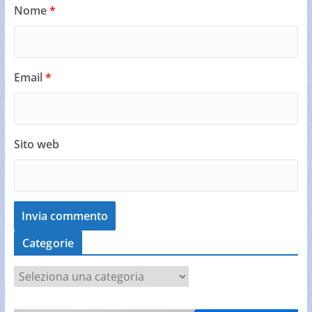
Nome
*
Email
*
Sito web
Categorie
C
a
t