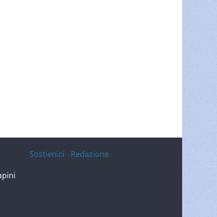
Sostienici
-
Redazione
apini