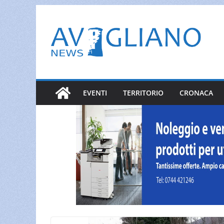
Salta
al
contenuto
EVENTI
TERRITORIO
CRONACA