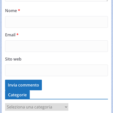
Nome
*
Email
*
Sito web
Categorie
C
a