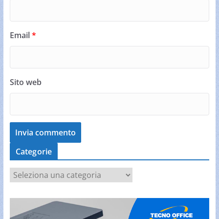
Email
*
Sito web
Categorie
C
a
t
e