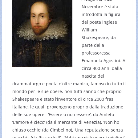
Novembre è stata
introdotta la figura
del poeta inglese
William
Shakespeare, da
parte della
professoressa
Emanuela Agostini. A
circa 400 anni dalla
nascita del
drammaturgo e poeta d’oltre manica, famoso in tutto il
mondo per le sue opere, non tutti sanno che proprio
Shakespeare è stato l’inventore di circa 2000 frasi
italiane, le quali provengono proprio dalla traduzione
delle sue opere: ‘Essere o non essere‘, da Amleto
‘L’amore è cieco‘ (da Il mercante di Venezia), ‘Non ho
chiuso occhio‘ (da Cimbelino), ‘Una reputazione senza
macchia (da Riccardo II), ‘Abbiamo visto giorni migliori‘