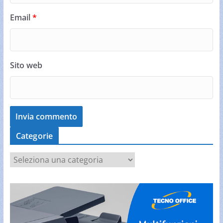
Email
*
Sito web
Categorie
C
a
t
e
g
o