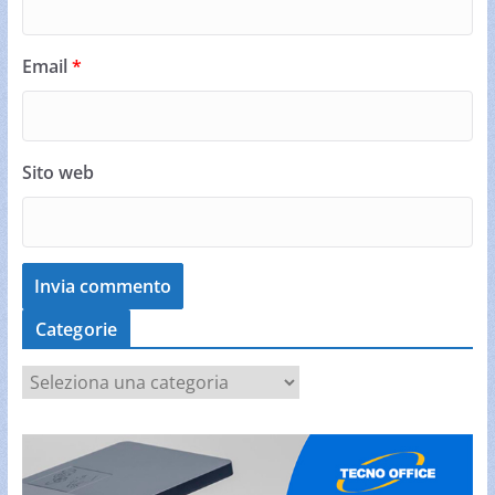
Email
*
Sito web
Categorie
C
a
t
e
g