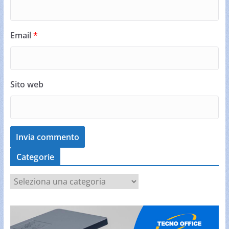
Email
*
Sito web
Categorie
C
a
t
e