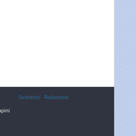
Sostienici
-
Redazione
apini