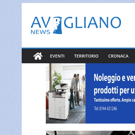
Salta
al
contenuto
EVENTI
TERRITORIO
CRONACA