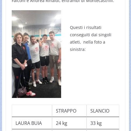
Falconi e Andrea Rinaldi, entrambi di Montecastrilli.
Questi i risultati
conseguiti dai singoli
atleti, nella foto a
sinistra:
STRAPPO
SLANCIO
LAURA BUIA
24 kg
33 kg