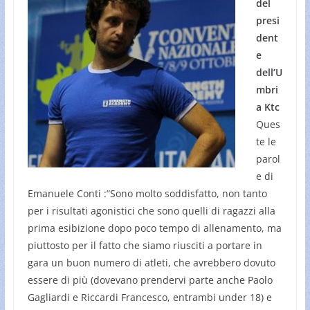
del
presi
dent
e
dell’U
mbri
a Ktc
Ques
te le
parol
e di
Emanuele Conti :“Sono molto soddisfatto, non tanto
per i risultati agonistici che sono quelli di ragazzi alla
prima esibizione dopo poco tempo di allenamento, ma
piuttosto per il fatto che siamo riusciti a portare in
gara un buon numero di atleti, che avrebbero dovuto
essere di più (dovevano prendervi parte anche Paolo
Gagliardi e Riccardi Francesco, entrambi under 18) e