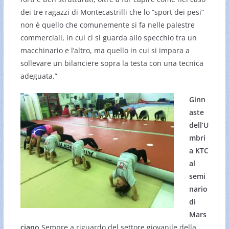
dei tre ragazzi di Montecastrilli che lo “sport dei pesi”
non è quello che comunemente si fa nelle palestre
commerciali, in cui ci si guarda allo specchio tra un
macchinario e l’altro, ma quello in cui si impara a
sollevare un bilanciere sopra la testa con una tecnica
adeguata.”
Ginn
aste
dell’U
mbri
a KTC
al
semi
nario
di
Mars
ciano
Sempre a riguardo del settore giovanile della