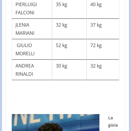
PIERLUIGI
35 kg
40 kg
FALCONI
JLENIA
32 kg
37 kg
MARIANI
GIULIO
52 kg
72 kg
MORELLI
ANDREA
30 kg
32 kg
RINALDI
La
gioia