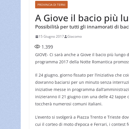
PROVINCIA DI TERNI
A Giove il bacio più 
Possibilità per tutti gli innamorati di b
15 Giugno 2017
Giacomo
1.399
GIOVE- Ci sarà anche a Giove il bacio più lungo d
programma 2017 della Notte Romantica promossa da
Il 24 giugno, giorno fissato per l’iniziativa che c
dovranno baciarsi per un minuto senza interruzi
iniziative messe in programma dall’amministrazi
inizieranno il 21 giugno con una delle 42 tappe 
toccherà numerosi comuni italiani.
L’evento si svolgerà a Piazza Trento e Trieste do
cui il corteo di moto d’epoca e Ferrari, i contest fo