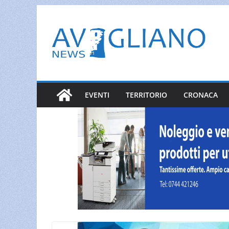
Salta
al
contenuto
EVENTI
TERRITORIO
CRONACA