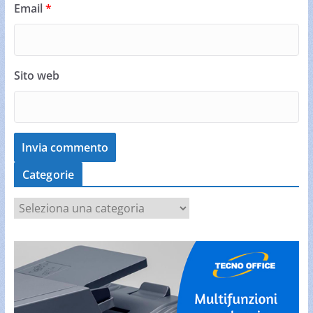
Email
*
Sito web
Categorie
C
a
t
e
g
o
r