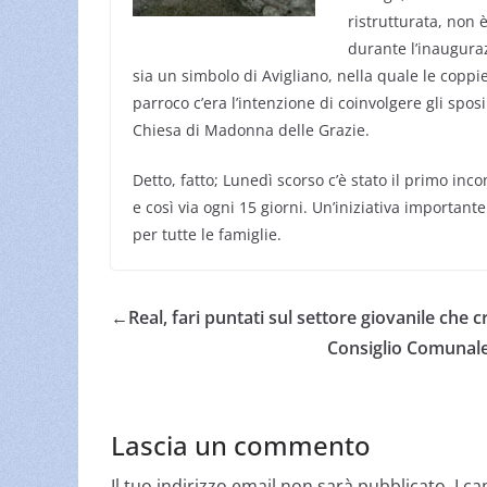
ristrutturata, non è
durante l’inaugura
sia un simbolo di Avigliano, nella quale le coppie
parroco c’era l’intenzione di coinvolgere gli spos
Chiesa di Madonna delle Grazie.
Detto, fatto; Lunedì scorso c’è stato il primo inco
e così via ogni 15 giorni. Un’iniziativa importan
per tutte le famiglie.
←
Real, fari puntati sul settore giovanile che
Consiglio Comunale,
Lascia un commento
Il tuo indirizzo email non sarà pubblicato.
I c