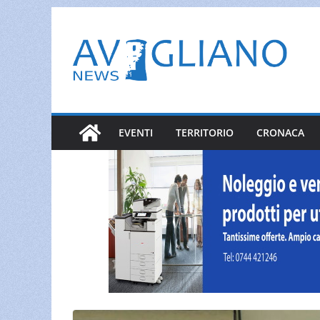
Salta
al
contenuto
EVENTI
TERRITORIO
CRONACA