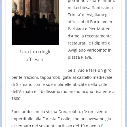
potranno visitare, infatti,
nella chiesa ‘Santissima
Trinità’ di Avigliano gli
affreschi di Bartolomeo
Barbiani e Pier Matteo
d’Amelia recentemente
restaurati, e i dipinti di
‘Avigliano Variopinto’ in
Una foto degli
piazza Piave.
affreschi
Se si vuole fare un giro
per le frazioni, tappa ‘obbligata’ al castello medievale
di Sismano con le sue molinelle ubicate nella valle
dell’Armata e il bellissimo mulino ad acqua risalente al
1600.
Spostandoci nella vicina Dunarobba, c’è un evento
imperdibile alla Foresta Fossile, che noi avevamo già
accennato nel seguente articolo del 19 maggio
().