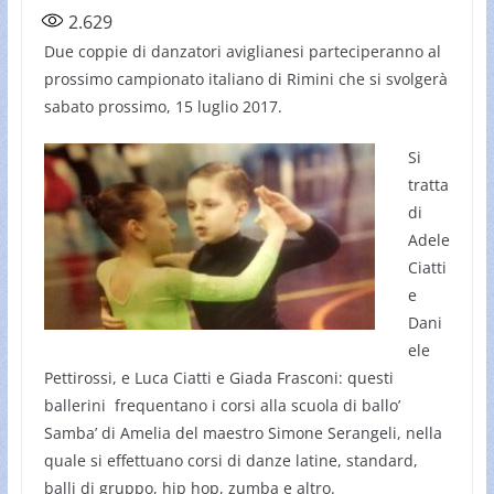
2.629
Due coppie di danzatori aviglianesi parteciperanno al
prossimo campionato italiano di Rimini che si svolgerà
sabato prossimo, 15 luglio 2017.
Si
tratta
di
Adele
Ciatti
e
Dani
ele
Pettirossi, e Luca Ciatti e Giada Frasconi: questi
ballerini frequentano i corsi alla scuola di ballo’
Samba’ di Amelia del maestro Simone Serangeli, nella
quale si effettuano corsi di danze latine, standard,
balli di gruppo, hip hop, zumba e altro.