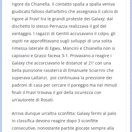
rigore da Chianella, il contatto spalla a spalla veniva
giudicato falloso dall’arbitro che assegnava il calcio di
rigore al Fravi’ tra le grandi proteste dei Galaxy; dal
dischetto lo stesso Pernazza realizzava il gol del
vantaggio. I ragazzi di Gentili accusavano il colpo, gli
ospiti ne approfittavano sugli sviluppi di una solita
rimessa laterale di Egwu, Mancini e Chianella non si
capivano e Grassi faceva 3-1. Provavano a reagire i
Galaxy che accorciavano le distanze al 21′ con una
bella punizione rasoterra di Emanuele Sciarrini che
superava Lattanzi, poi continuava la pressione dei
padroni di casa per cercare il pareggio ma nei minuti
finali il Fravi’ trovava il gol della sicurezza con
un’autorete di Rosati.
Arriva dunque un’altra sconfitta: Galaxy fermi al palo
in classifica devono reagire dopo 3 sconfitte
consecutive, nonostante partite giocate sempre alla