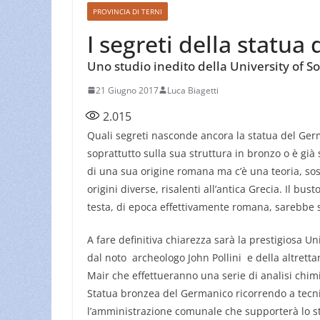
PROVINCIA DI TERNI
I segreti della statu
Uno studio inedito della University of So
21 Giugno 2017
Luca Biagetti
2.015
Quali segreti nasconde ancora la statua del Ger
soprattutto sulla sua struttura in bronzo o è già s
di una sua origine romana ma c’è una teoria, sos
origini diverse, risalenti all’antica Grecia. Il bu
testa, di epoca effettivamente romana, sarebbe
A fare definitiva chiarezza sarà la prestigiosa Un
dal noto archeologo John Pollini e della altrett
Mair che effettueranno una serie di analisi chim
Statua bronzea del Germanico ricorrendo a tecni
l’amministrazione comunale che supporterà lo stud