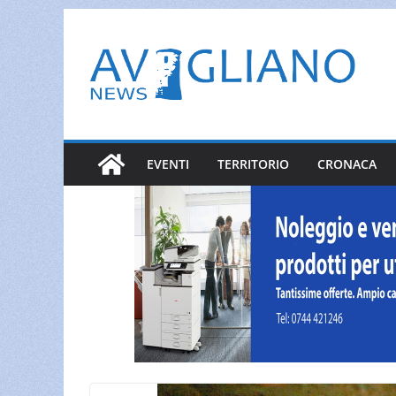
Salta
al
contenuto
EVENTI
TERRITORIO
CRONACA