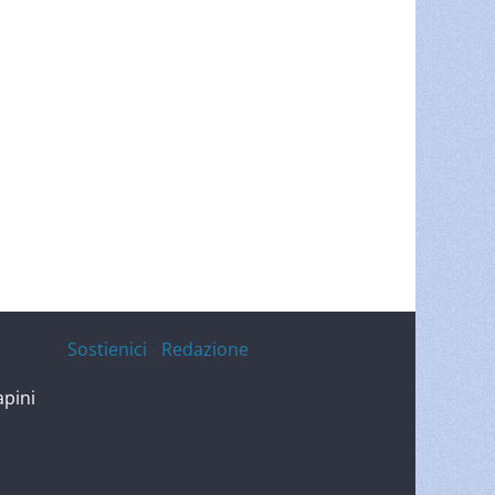
Sostienici
-
Redazione
apini