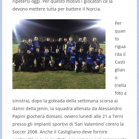
ripetersi oggi. Per questo motivo i giocatori ce la
devono mettere tutta per battere il Norcia.
Per
quan
to
rigua
rda il
Casti
glian
o
(nella
foto a
sinistra), dopo la goleada della settimana scorsa ai
danni della Jenin, la squadra allenata da Alessandro
Papini giocherà domani, ovvero lunedì alle 21 a Terni
presso gli impianti sportivi di ‘San Valentino’ contro la
Soccer 2008. Anche il Castigliano deve fornire