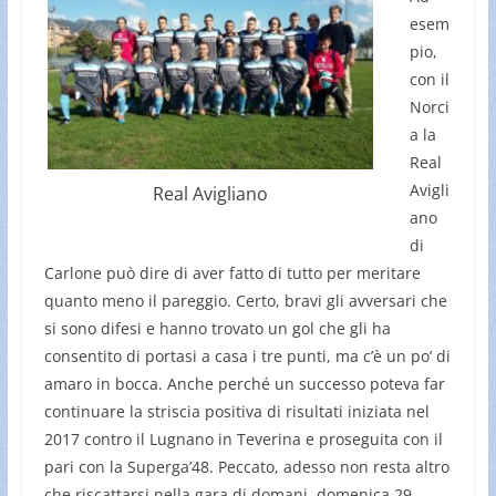
esem
pio,
con il
Norci
a la
Real
Avigli
Real Avigliano
ano
di
Carlone può dire di aver fatto di tutto per meritare
quanto meno il pareggio. Certo, bravi gli avversari che
si sono difesi e hanno trovato un gol che gli ha
consentito di portasi a casa i tre punti, ma c’è un po’ di
amaro in bocca. Anche perché un successo poteva far
continuare la striscia positiva di risultati iniziata nel
2017 contro il Lugnano in Teverina e proseguita con il
pari con la Superga’48. Peccato, adesso non resta altro
che riscattarsi nella gara di domani, domenica 29