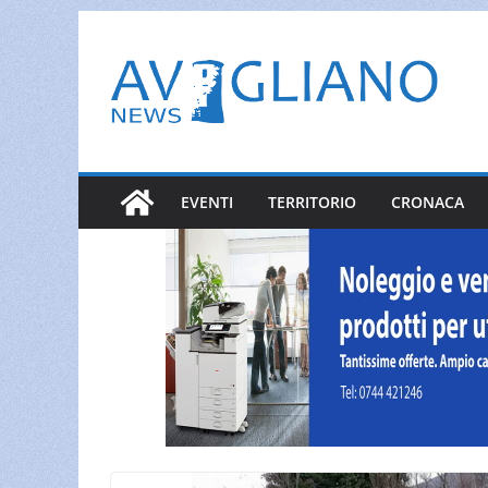
Salta
al
contenuto
EVENTI
TERRITORIO
CRONACA