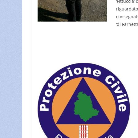
‘Fittuccia
riguardato
consegnato
‘di Farnett