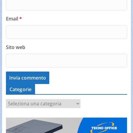
Email
*
Sito web
Categorie
C
a
t
e
g