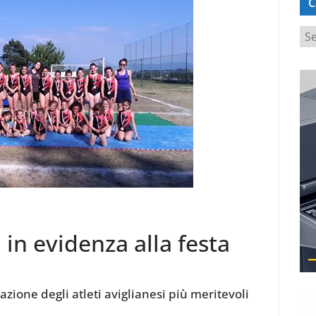
C
C
a
t
e
g
o
r
i
e
 in evidenza alla festa
zione degli atleti aviglianesi più meritevoli