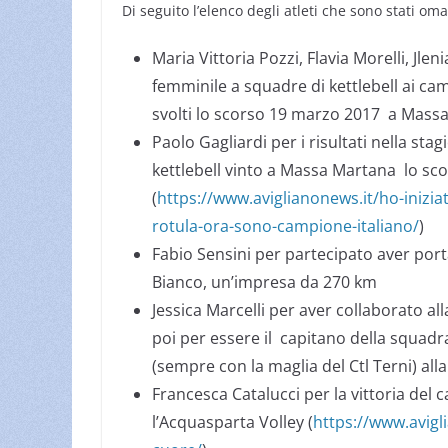
Di seguito l’elenco degli atleti che sono stati oma
Maria Vittoria Pozzi, Flavia Morelli, Jle
femminile a squadre di kettlebell ai campi
svolti lo scorso 19 marzo 2017 a Mass
Paolo Gagliardi per i risultati nella sta
kettlebell vinto a Massa Martana lo sc
(
https://www.aviglianonews.it/ho-iniziat
rotula-ora-sono-campione-italiano/
)
Fabio Sensini per partecipato aver por
Bianco, un’impresa da 270 km
Jessica Marcelli per aver collaborato all
poi per essere il capitano della squadra
(sempre con la maglia del Ctl Terni) all
Francesca Catalucci per la vittoria del
l’Acquasparta Volley (
https://www.avigli