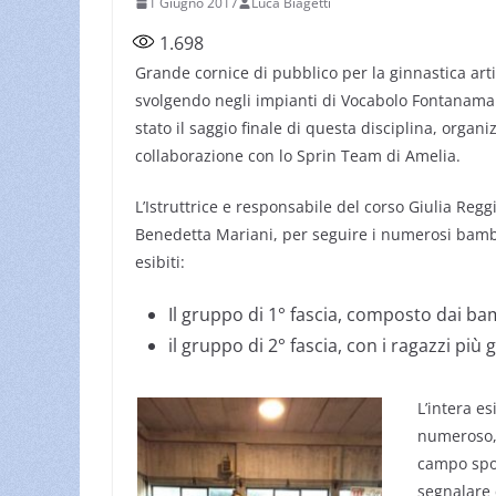
1 Giugno 2017
Luca Biagetti
1.698
Grande cornice di pubblico per la ginnastica artis
svolgendo negli impianti di Vocabolo Fontanamai
stato il saggio finale di questa disciplina, orga
collaborazione con lo Sprin Team di Amelia.
L’Istruttrice e responsabile del corso Giulia Reggi
Benedetta Mariani, per seguire i numerosi bamb
esibiti:
Il gruppo di 1° fascia, composto dai bamb
il gruppo di 2° fascia, con i ragazzi più 
L’intera e
numeroso, 
campo sport
segnalare 