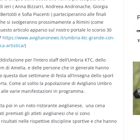
i ieri ( Anna Bizzarri, Andreea Andronache, Giorgia
a Bertoldi e Sofia Piacenti ) parteciperanno alle finali
che si svolgeranno prossimamente a Rimini (come
 questo articolo apparso sul nostro portale lo scorso 30
17
https://www.aviglianonews.it/umbria-ktc-grande-con-
ca-artistica/
)
disfazione per l’intero staff dell’Umbria KTC, dello
m di Amelia, e delle persone che in generale hanno
o questa due settimane di festa all’insegna dello sport
perta. Come al solito la popolazione di Avigliano Umbro
 alle varie manifestazioni in programma.
ta poi in un noto ristorante aviglianese, una cena
ti premiati gli atleti aviglianesi che si sono
 risultati nelle rispettive discipline sportive e che hanno